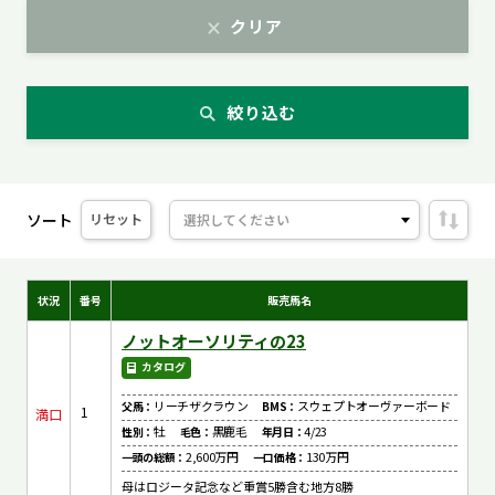
クリア
絞り込む
ソート
リセット
状況
番号
販売馬名
ノットオーソリティの23
カタログ
リーチザクラウン
スウェプトオーヴァーボード
父馬：
BMS：
1
満口
牡
黒鹿毛
4/23
性別：
毛色：
年月日：
2,600万円
130万円
一頭の総額：
一口価格：
母はロジータ記念など重賞5勝含む地方8勝