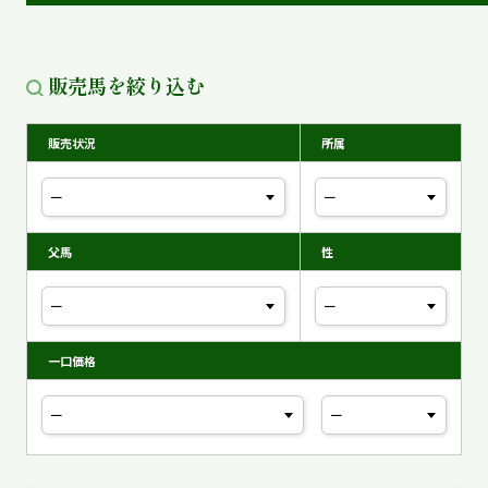
販売馬を絞り込む
販売状況
所属
父馬
性
一口価格