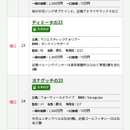
1,500万円
75万円
一頭の総額：
一口価格：
母の半兄ソングオブウインド。近親アドマイヤマックスなど
ディミータの23
カタログ
マジェスティックウォリアー
父馬：
ダンスインザダーク
BMS：
23
満口
牡
栗毛
3/22
性別：
毛色：
年月日：
1,400万円
70万円
一頭の総額：
一口価格：
近親イルーシヴパンサーは東京新聞杯(G3)など重賞2勝を含む
6勝
ヨナグッチの23
カタログ
フォーウィールドライブ
Yonaguska
父馬：
BMS：
24
満口
ﾒｽ
鹿毛
2/7
性別：
毛色：
年月日：
1,400万円
70万円
一頭の総額：
一口価格：
半兄ユニオンラベルは北米9勝。近親コールフィオレーロは北
米17勝