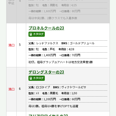
4
中止
牡
黒鹿毛
4/25
性別：
毛色：
年月日：
1,600万円
80万円
一頭の総額：
一口価格：
母は中央2勝、2勝クラスでも入着多数
プロネルクールの23
カタログ
レッドファルクス
ゴールドアリュール
父馬：
BMS：
5
満口
牡
芦毛
4/28
性別：
毛色：
年月日：
1,400万円
70万円
一頭の総額：
一口価格：
初仔。祖母グラッブユアハートは地方交流重賞5勝
デロングスターの23
カタログ
ロゴタイプ
ヴィクトワールピサ
父馬：
BMS：
6
満口
ﾒｽ
黒鹿毛
1/30
性別：
毛色：
年月日：
1,200万円
60万円
一頭の総額：
一口価格：
母は3勝。祖母は4勝を挙げOPでも活躍
マリアロワイヤルの23