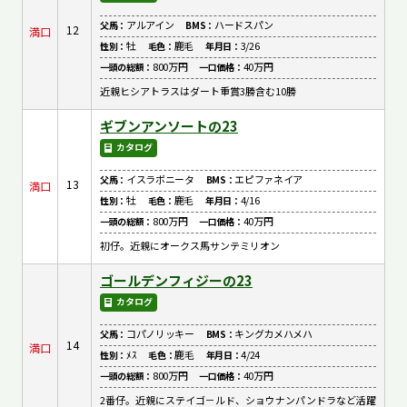
アルアイン
ハードスパン
父馬：
BMS：
12
満口
牡
鹿毛
3/26
性別：
毛色：
年月日：
800万円
40万円
一頭の総額：
一口価格：
近親ヒシアトラスはダート重賞3勝含む10勝
ギブンアンソートの23
カタログ
イスラボニータ
エピファネイア
父馬：
BMS：
13
満口
牡
鹿毛
4/16
性別：
毛色：
年月日：
800万円
40万円
一頭の総額：
一口価格：
初仔。近親にオークス馬サンテミリオン
ゴールデンフィジーの23
カタログ
コパノリッキー
キングカメハメハ
父馬：
BMS：
14
満口
ﾒｽ
鹿毛
4/24
性別：
毛色：
年月日：
800万円
40万円
一頭の総額：
一口価格：
2番仔。近親にステイゴ－ルド、ショウナンパンドラなど活躍