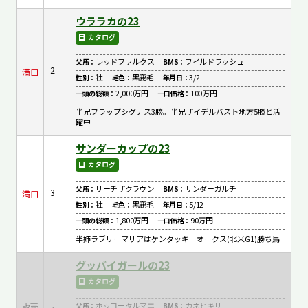
ウララカの23
カタログ
レッドファルクス
ワイルドラッシュ
父馬：
BMS：
2
満口
牡
黒鹿毛
3/2
性別：
毛色：
年月日：
2,000万円
100万円
一頭の総額：
一口価格：
半兄フラップシグナス3勝。半兄ザイデルバスト地方5勝と活
躍中
サンダーカップの23
カタログ
リーチザクラウン
サンダーガルチ
父馬：
BMS：
3
満口
牡
黒鹿毛
5/12
性別：
毛色：
年月日：
1,800万円
90万円
一頭の総額：
一口価格：
半姉ラブリーマリアはケンタッキーオークス(北米G1)勝ち馬
グッバイガールの23
カタログ
販売
ホッコータルマエ
カネヒキリ
父馬：
BMS：