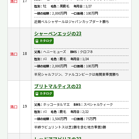
17
満口
牡
黒鹿毛
1/27
性別：
毛色：
年月日：
2,000万円
100万円
一頭の総額：
一口価格：
近親ベルシャザールはジャパンカップダート勝ち
シャーペンエッジの23
カタログ
ヘニーヒューズ
クロフネ
父馬：
BMS：
18
満口
ﾒｽ
鹿毛
1/24
性別：
毛色：
年月日：
2,000万円
100万円
一頭の総額：
一口価格：
半兄シャルフジン、ファルコンビークは南関東重賞勝ち
ブリトマルティスの23
カタログ
ホッコータルマエ
スペシャルウィーク
父馬：
BMS：
19
満口
ﾒｽ
鹿毛
2/22
性別：
毛色：
年月日：
1,500万円
75万円
一頭の総額：
一口価格：
半姉ラビュリントスは芝2勝を含む地方重賞3勝
レッドアマビリスの23