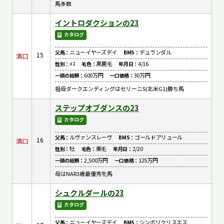
馬多数
イントロダクションの23
カタログ
ニューイヤーズデイ
デュランダル
父馬：
BMS：
15
満口
ﾒｽ
黒鹿毛
4/16
性別：
毛色：
年月日：
600万円
30万円
一頭の総額：
一口価格：
祖母ダークエンディングはセリーニS(北米G1)勝ち馬
ステップオブダンスの23
カタログ
ルヴァンスレーヴ
ゴールドアリュール
父馬：
BMS：
16
満口
牡
栗毛
2/20
性別：
毛色：
年月日：
2,500万円
125万円
一頭の総額：
一口価格：
母はNAR3歳最優秀牝馬
シュクルダールの23
カタログ
ニューイヤーズデイ
シンボリクリスエス
父馬：
BMS：