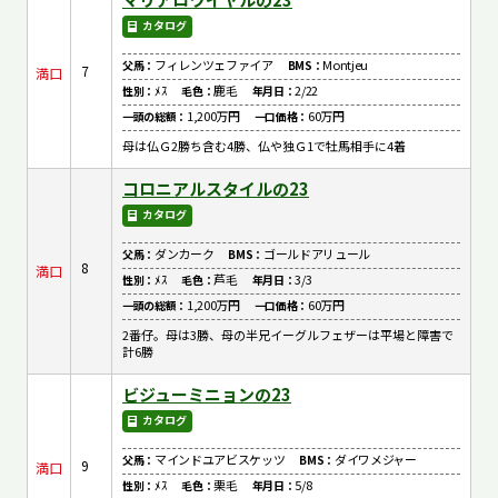
カタログ
フィレンツェファイア
Montjeu
父馬：
BMS：
7
満口
ﾒｽ
鹿毛
2/22
性別：
毛色：
年月日：
1,200万円
60万円
一頭の総額：
一口価格：
母は仏Ｇ2勝ち含む4勝、仏や独Ｇ1で牡馬相手に4着
コロニアルスタイルの23
カタログ
ダンカーク
ゴールドアリュール
父馬：
BMS：
8
満口
ﾒｽ
芦毛
3/3
性別：
毛色：
年月日：
1,200万円
60万円
一頭の総額：
一口価格：
2番仔。母は3勝、母の半兄イーグルフェザーは平場と障害で
計6勝
ビジューミニョンの23
カタログ
マインドユアビスケッツ
ダイワメジャー
父馬：
BMS：
9
満口
ﾒｽ
栗毛
5/8
性別：
毛色：
年月日：