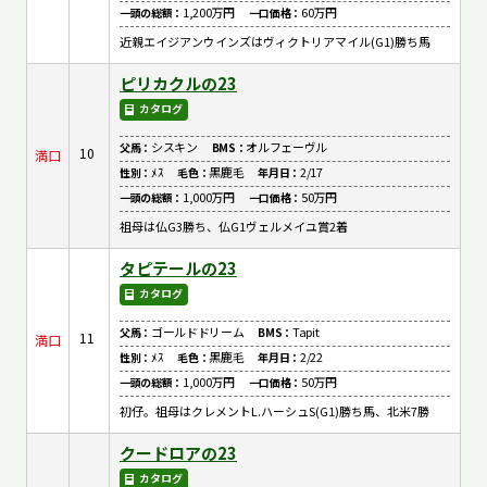
1,200万円
60万円
一頭の総額：
一口価格：
近親エイジアンウインズはヴィクトリアマイル(G1)勝ち馬
ピリカクルの23
カタログ
シスキン
オルフェーヴル
父馬：
BMS：
10
満口
ﾒｽ
黒鹿毛
2/17
性別：
毛色：
年月日：
1,000万円
50万円
一頭の総額：
一口価格：
祖母は仏G3勝ち、仏G1ヴェルメイユ賞2着
タピテールの23
カタログ
ゴールドドリーム
Tapit
父馬：
BMS：
11
満口
ﾒｽ
黒鹿毛
2/22
性別：
毛色：
年月日：
1,000万円
50万円
一頭の総額：
一口価格：
初仔。祖母はクレメントL.ハーシュS(G1)勝ち馬、北米7勝
クードロアの23
カタログ