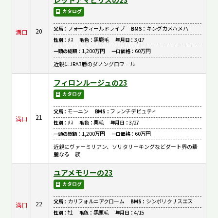
カタログ
フォーウィールドライブ
キングカメハメハ
父馬：
BMS：
20
満口
ﾒｽ
黒鹿毛
3/17
性別：
毛色：
年月日：
1,200万円
60万円
一頭の総額：
一口価格：
近親にJRA3勝のダノングロワール
フィロンルージュの23
カタログ
モーニン
フレンチデピュティ
父馬：
BMS：
21
満口
ﾒｽ
栗毛
3/27
性別：
毛色：
年月日：
1,200万円
60万円
一頭の総額：
一口価格：
近親にヴァーミリアン、ソリタリーキングなどダート界の華
麗なる一族
ユアメモリーの23
カタログ
カリフォルニアクローム
シンボリクリスエス
父馬：
BMS：
22
満口
牡
黒鹿毛
4/15
性別：
毛色：
年月日：