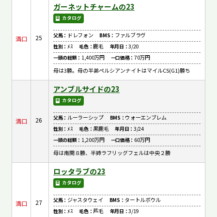
ガーネットチャームの23
カタログ
ドレフォン
ファルブラヴ
父馬：
BMS：
25
満口
ﾒｽ
鹿毛
3/20
性別：
毛色：
年月日：
1,400万円
70万円
一頭の総額：
一口価格：
母は3勝。母の半弟ペルシアンナイトはマイルCS(G1)勝ち
アンブルサイドの23
カタログ
ルーラーシップ
ウォーエンブレム
父馬：
BMS：
26
満口
ﾒｽ
黒鹿毛
3/24
性別：
毛色：
年月日：
1,200万円
60万円
一頭の総額：
一口価格：
母は南関８勝、半姉ラフリッグフェルは中央２勝
ロッタラブの23
カタログ
ジャスタウェイ
タートルボウル
父馬：
BMS：
27
満口
ﾒｽ
芦毛
3/19
性別：
毛色：
年月日：