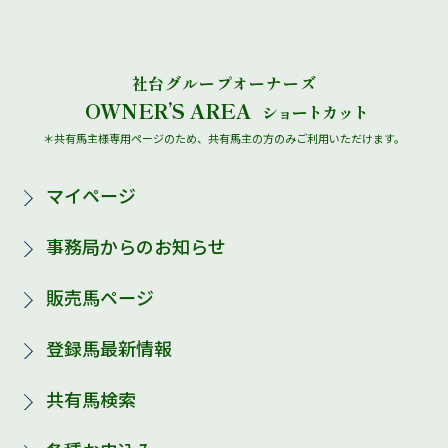
社台グループオーナーズ
OWNER’S AREA
ショートカット
＊共有馬主様専用ページのため、共有馬主の方のみご利用いただけます。
マイページ
事務局からのお知らせ
販売馬ページ
登録馬最新情報
共有馬検索