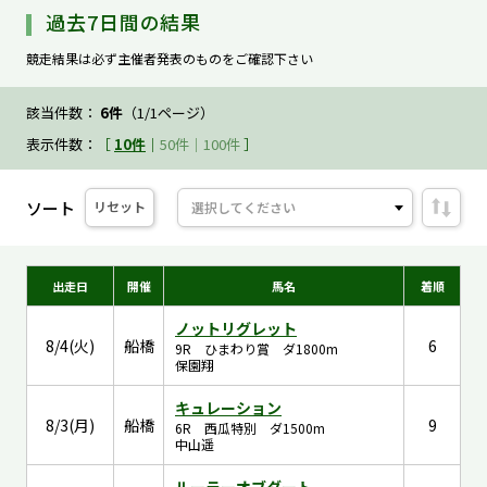
過去7日間の結果
競走結果は必ず主催者発表のものをご確認下さい
該当件数：
6件
（1/1ページ）
表示件数：
［
10件
50件
100件
］
ソート
リセット
出走日
開催
馬名
着順
ノットリグレット
8/4(火)
船橋
6
9R ひまわり賞 ダ1800m
保園翔
キュレーション
8/3(月)
船橋
9
6R 西瓜特別 ダ1500m
中山遥