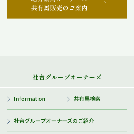
共有馬販売のご案内
社台グループオーナーズ
Information
共有馬検索
社台グループオーナーズのご紹介