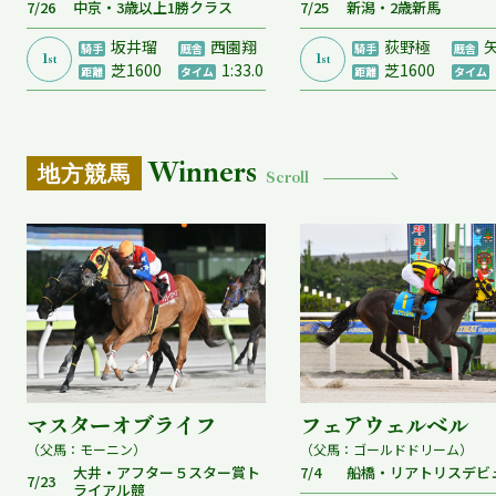
7/26
中京・3歳以上1勝クラス
7/25
新潟・2歳新馬
坂井瑠
西園翔
荻野極
騎手
厩舎
騎手
厩舎
1
1
st
st
芝1600
1:33.0
芝1600
距離
タイム
距離
タイム
Winners
地方競馬
Scroll
マスターオブライフ
フェアウェルベル
（父馬：モーニン）
（父馬：ゴールドドリーム）
大井・アフター５スター賞ト
7/4
船橋・リアトリスデビ
7/23
ライアル競