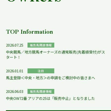
ロデオドライブがNHKマイルカップ(G1)を制覇
TOP
Information
2026.07.25
販売馬関連情報
中央競馬／地方競馬オーナーズの通常販売(先着順受付)がス
タート！
ホーエリートがステイヤーズＳを制覇！
2026.01.01
注目
馬主登録＜中央・地方＞の申請をご検討中の皆さまへ
2026.06.03
販売馬関連情報
中央OW72番 アリアの25は「販売中止」となりました