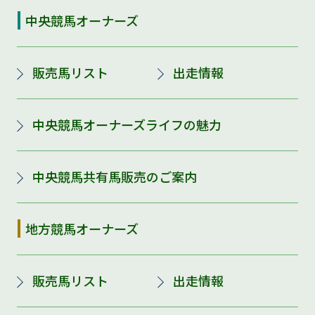
中央競馬オーナーズ
販売馬リスト
出走情報
中央競馬オーナーズライフの魅力
中央競馬共有馬販売のご案内
地方競馬オーナーズ
販売馬リスト
出走情報