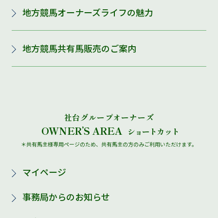
地方競馬オーナーズライフの魅力
地方競馬共有馬販売のご案内
社台グループオーナーズ
OWNER’S AREA
ショートカット
＊共有馬主様専用ページのため、共有馬主の方のみご利用いただけます。
マイページ
事務局からのお知らせ