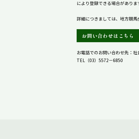
により登録できる場合がありま
詳細につきましては、地方競馬
お問い合わせはこちら
お電話でのお問い合わせ先：社
TEL（03）5572－6850