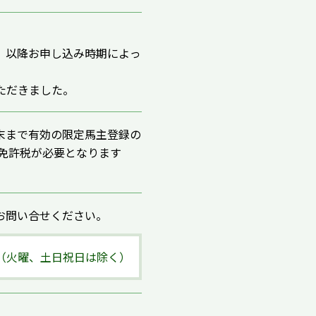
き、以降お申し込み時期によっ
いただきました。
月末まで有効の限定馬主登録の
録免許税が必要となります
）
お問い合せください。
（火曜、土日祝日は除く）