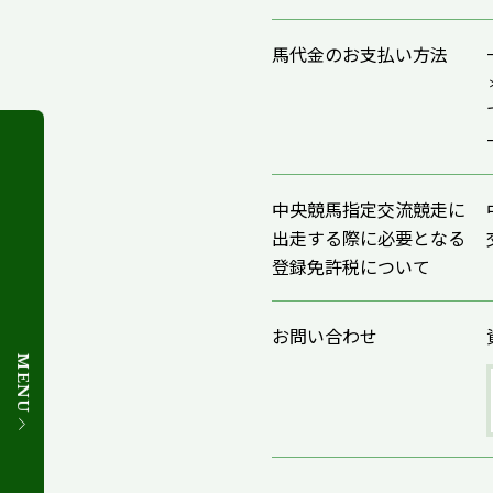
馬代金の
お支払い
方法
中央競馬指定交流競走に
出走する際に必要となる
登録免許税について
お問い
合わせ
MENU