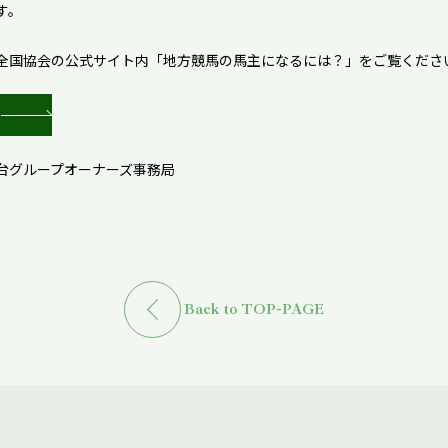
す。
全国協会の公式サイト内「地方競馬の馬主になるには？」をご覧くださ
台グループオーナーズ事務局
Back to TOP-PAGE