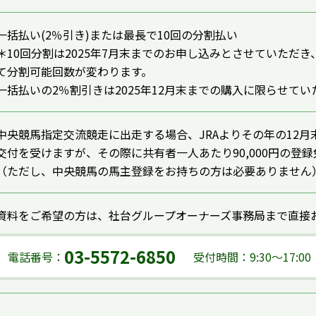
一括払い(2％引き)または最長で10回の分割払い
＊10回分割は2025年7月末までのお申し込みとさせていただ
て分割可能回数が変わります。
一括払いの2％割引きは2025年12月末までの購入に限らせて
中央競馬指定交流競走に出走する場合、JRAよりその年の12
交付を受けますが、その際に共有者一人あたり90,000円の登
（ただし、中央競馬の馬主登録をお持ちの方は必要ありません
資料をご希望の方は、社台グループオーナーズ事務局まで直接
03-5572-6850
電話番号：
受付時間：9:30〜17:00