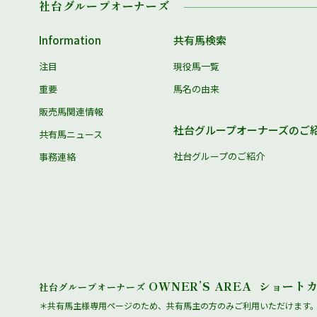
社台グループオーナーズ
Information
共有馬検索
注目
現役馬一覧
重要
馬名の由来
販売馬関連情報
社台グループオーナーズのご
共有馬ニュース
社台グループのご紹介
事務連絡
OWNER’S AREA
ショート
社台グループオーナーズ
＊共有馬主様専用ページのため、共有馬主の方のみご利用いただけます