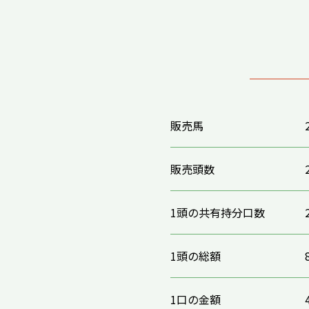
販売馬
販売頭数
1頭の共有持分口数
1頭の総額
1口の金額