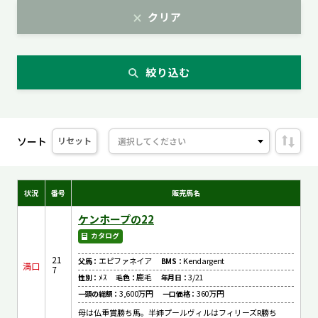
クリア
絞り込む
ソート
リセット
状況
番号
販売馬名
ケンホープの22
カタログ
21
エピファネイア
Kendargent
父馬：
BMS：
満口
7
ﾒｽ
鹿毛
3/21
性別：
毛色：
年月日：
3,600万円
360万円
一頭の総額：
一口価格：
母は仏重賞勝ち馬。半姉プールヴィルはフィリーズR勝ち