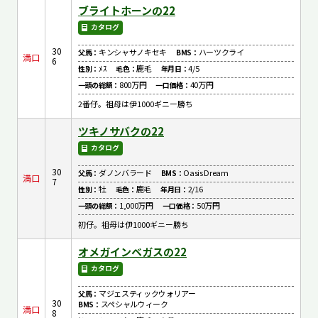
ブライトホーンの22
カタログ
30
キンシャサノキセキ
ハーツクライ
父馬：
BMS：
満口
6
ﾒｽ
鹿毛
4/5
性別：
毛色：
年月日：
800万円
40万円
一頭の総額：
一口価格：
2番仔。祖母は伊1000ギニー勝ち
ツキノサバクの22
カタログ
30
ダノンバラード
Oasis Dream
父馬：
BMS：
満口
7
牡
鹿毛
2/16
性別：
毛色：
年月日：
1,000万円
50万円
一頭の総額：
一口価格：
初仔。祖母は伊1000ギニー勝ち
オメガインベガスの22
カタログ
マジェスティックウォリアー
父馬：
30
スペシャルウィーク
BMS：
満口
8