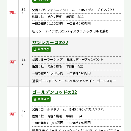
32
カリフォルニアクローム
ディープインパクト
父馬：
BMS：
満口
4
牡
鹿毛
2/11
性別：
毛色：
年月日：
1,200万円
60万円
一頭の総額：
一口価格：
祖母メーデイアはJBCレディスクラシック(JPN1)勝ち
サンレガーロの22
カタログ
32
ルーラーシップ
ディープインパクト
父馬：
BMS：
満口
5
牡
鹿毛
4/23
性別：
毛色：
年月日：
1,200万円
60万円
一頭の総額：
一口価格：
近親ゴールドアリュール･ペルシアンナイト･ゴールスキー
ゴールデンロッドの22
カタログ
ゴールドドリーム
キングカメハメハ
父馬：
BMS：
32
満口
6
牡
鹿毛
5/4
性別：
毛色：
年月日：
1,800万円
90万円
一頭の総額：
一口価格：
近親ステイゴールド･ショウナンパンドラ･ドリームパスポー