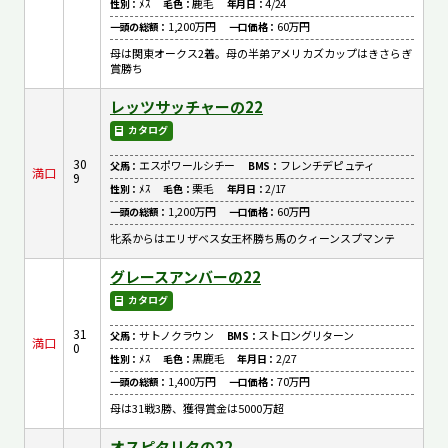
ﾒｽ
鹿毛
4/24
性別：
毛色：
年月日：
1,200万円
60万円
一頭の総額：
一口価格：
母は関東オークス2着。母の半弟アメリカズカップはきさらぎ
賞勝ち
レッツサッチャーの22
カタログ
30
エスポワールシチー
フレンチデピュティ
父馬：
BMS：
満口
9
ﾒｽ
栗毛
2/17
性別：
毛色：
年月日：
1,200万円
60万円
一頭の総額：
一口価格：
牝系からはエリザベス女王杯勝ち馬のクィーンスプマンテ
グレースアンバーの22
カタログ
31
サトノクラウン
ストロングリターン
父馬：
BMS：
満口
0
ﾒｽ
黒鹿毛
2/27
性別：
毛色：
年月日：
1,400万円
70万円
一頭の総額：
一口価格：
母は31戦3勝、獲得賞金は5000万超
オスピタリタの22