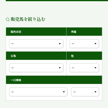
販売馬を絞り込む
販売状況
所属
父馬
性
一口価格