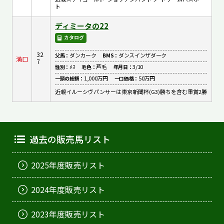
ト
ディミータの22
カタログ
32
ダンカーク
ダンスインザダーク
父馬：
BMS：
満口
7
ﾒｽ
芦毛
3/10
性別：
毛色：
年月日：
1,000万円
50万円
一頭の総額：
一口価格：
近親イルーシヴパンサーは東京新聞杯(G3)勝ちを含む重賞2勝
過去の販売馬リスト
2025年度販売リスト
2024年度販売リスト
2023年度販売リスト