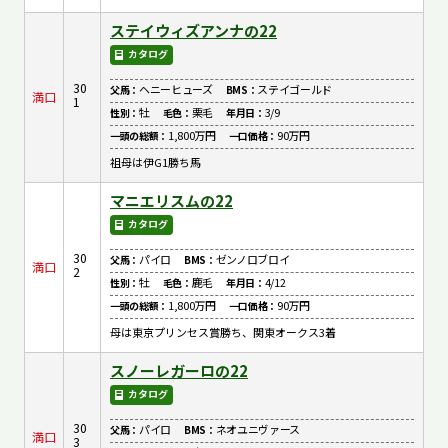
ステイウィズアンナの22
カタログ
30
ヘニーヒューズ
ステイゴールド
父馬：
BMS：
満口
1
牡
栗毛
3/9
性別：
毛色：
年月日：
1,800万円
90万円
一頭の総額：
一口価格：
祖母は伊G1勝ち馬
マニエリスムの22
カタログ
30
パイロ
ゼンノロブロイ
父馬：
BMS：
満口
2
牡
鹿毛
4/12
性別：
毛色：
年月日：
1,800万円
90万円
一頭の総額：
一口価格：
母は東京プリンセス賞勝ち、関東オークス3着
スノーレガーロの22
カタログ
30
パイロ
ネオユニヴァース
父馬：
BMS：
満口
3