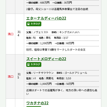
600万円
30万円
一頭の総額：
一口価格：
2番仔。母父シユーニは活躍馬多数輩出で注目の血統
エターナルディーバの22
カタログ
31
ノヴェリスト
キングカメハメハ
父馬：
BMS：
満口
4
牡
栗毛
3/17
性別：
毛色：
年月日：
1,200万円
60万円
一頭の総額：
一口価格：
初仔。祖母は重賞で8勝をマークしたダートの女王
スイートメロディーの22
カタログ
リーチザクラウン
ゴールドアリュール
父馬：
BMS：
31
満口
5
ﾒｽ
黒鹿毛
3/10
性別：
毛色：
年月日：
1,000万円
50万円
一頭の総額：
一口価格：
近親はダートでの活躍馬が多く、地方の深い砂への適性も高
い
ワカチナの22