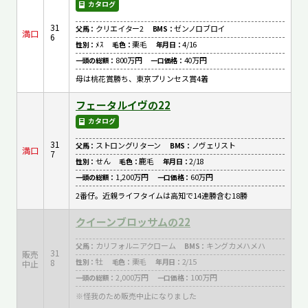
カタログ
31
クリエイター2
ゼンノロブロイ
父馬：
BMS：
満口
6
ﾒｽ
栗毛
4/16
性別：
毛色：
年月日：
800万円
40万円
一頭の総額：
一口価格：
母は桃花賞勝ち、東京プリンセス賞4着
フェータルイヴの22
カタログ
31
ストロングリターン
ノヴェリスト
父馬：
BMS：
満口
7
せん
鹿毛
2/18
性別：
毛色：
年月日：
1,200万円
60万円
一頭の総額：
一口価格：
2番仔。近親ライフタイムは高知で14連勝含む18勝
クイーンブロッサムの22
カリフォルニアクローム
キングカメハメハ
父馬：
BMS：
31
販売
牡
栗毛
2/15
8
性別：
毛色：
年月日：
中止
2,000万円
100万円
一頭の総額：
一口価格：
※怪我のため販売中止になりました