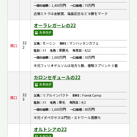
1,400万円
70万円
一頭の総額：
一口価格：
近親ミトラは金鯱賞、福島記念など９勝をマーク
オーラレガーレの22
カタログ
32
モーニン
マンハッタンカフェ
父馬：
BMS：
満口
2
ﾒｽ
黒鹿毛
4/12
性別：
毛色：
年月日：
1,000万円
50万円
一頭の総額：
一口価格：
半兄フィリオデルソルは地方５勝、優駿スプリント３着
カロンセギュールの22
カタログ
32
リアルインパクト
Forest Camp
父馬：
BMS：
満口
3
ﾒｽ
栗毛
4/2
性別：
毛色：
年月日：
1,600万円
80万円
一頭の総額：
一口価格：
半兄イダペガサスは門別・エトワール賞勝ち
オルトシアの22
カタログ