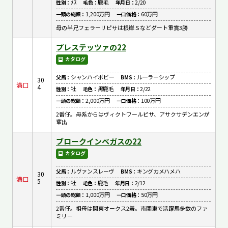
ﾒｽ
鹿毛
2/20
性別：
毛色：
年月日：
1,200万円
60万円
一頭の総額：
一口価格：
母の半兄フェラーリピサは根岸Ｓなどダート重賞3勝
プレステッツァの22
カタログ
シャンハイボビー
ルーラーシップ
父馬：
BMS：
30
満口
4
牡
黒鹿毛
2/22
性別：
毛色：
年月日：
2,000万円
100万円
一頭の総額：
一口価格：
2番仔。母系からはヴィクトワールピサ、アサクサデンエンが
輩出
ブロークインベガスの22
カタログ
ルヴァンスレーヴ
キングカメハメハ
父馬：
BMS：
30
満口
5
牡
鹿毛
2/12
性別：
毛色：
年月日：
1,000万円
50万円
一頭の総額：
一口価格：
2番仔。祖母は関東オークス2着。南関東で活躍馬多数のファ
ミリー