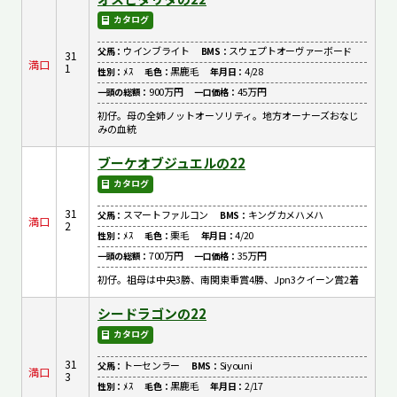
カタログ
ウインブライト
スウェプトオーヴァーボード
父馬：
BMS：
31
満口
1
ﾒｽ
黒鹿毛
4/28
性別：
毛色：
年月日：
900万円
45万円
一頭の総額：
一口価格：
初仔。母の全姉ノットオーソリティ。地方オーナーズおなじ
みの血統
ブーケオブジュエルの22
カタログ
31
スマートファルコン
キングカメハメハ
父馬：
BMS：
満口
2
ﾒｽ
栗毛
4/20
性別：
毛色：
年月日：
700万円
35万円
一頭の総額：
一口価格：
初仔。祖母は中央3勝、南関東重賞4勝、Jpn3クイーン賞2着
シードラゴンの22
カタログ
31
トーセンラー
Siyouni
父馬：
BMS：
満口
3
ﾒｽ
黒鹿毛
2/17
性別：
毛色：
年月日：