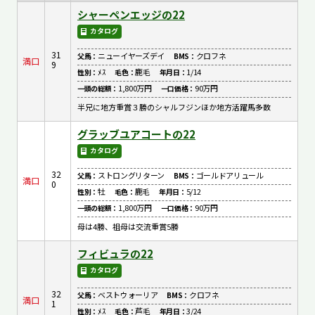
シャーペンエッジの22
カタログ
31
ニューイヤーズデイ
クロフネ
父馬：
BMS：
満口
9
ﾒｽ
鹿毛
1/14
性別：
毛色：
年月日：
1,800万円
90万円
一頭の総額：
一口価格：
半兄に地方重賞３勝のシャルフジンほか地方活躍馬多数
グラッブユアコートの22
カタログ
32
ストロングリターン
ゴールドアリュール
父馬：
BMS：
満口
0
牡
鹿毛
5/12
性別：
毛色：
年月日：
1,800万円
90万円
一頭の総額：
一口価格：
母は4勝、祖母は交流重賞5勝
フィビュラの22
カタログ
32
ベストウォーリア
クロフネ
父馬：
BMS：
満口
1
ﾒｽ
芦毛
3/24
性別：
毛色：
年月日：