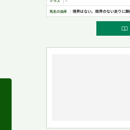
-
クラス
境界はない。限界のない走りに期
馬名の由来