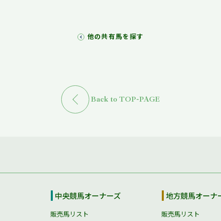
他の共有馬を探す
Back to TOP-PAGE
中央競馬オーナーズ
地方競馬オーナ
販売馬リスト
販売馬リスト