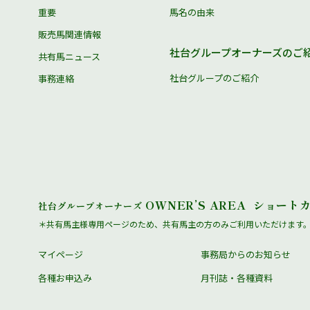
重要
馬名の由来
販売馬関連情報
社台グループオーナーズのご
共有馬ニュース
社台グループのご紹介
事務連絡
OWNER’S AREA
ショート
社台グループオーナーズ
＊共有馬主様専用ページのため、共有馬主の方のみご利用いただけます
マイページ
事務局からのお知らせ
各種お申込み
月刊誌・各種資料