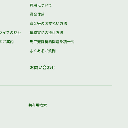
費用について
賞金体系
賞金等のお支払い方法
ライフの魅力
優勝賞品の提供方法
のご案内
馬匹売買契約関連条項一式
よくあるご質問
お問い合わせ
共有馬検索