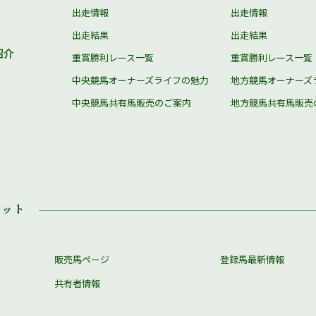
出走情報
出走情報
出走結果
出走結果
紹介
重賞勝利レース一覧
重賞勝利レース一覧
中央競馬オーナーズライフの魅力
地方競馬オーナーズ
中央競馬共有馬販売のご案内
地方競馬共有馬販売
カット
。
販売馬ページ
登録馬最新情報
共有者情報