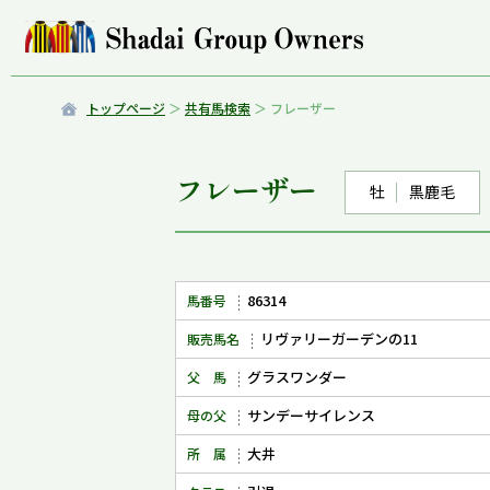
トップページ
共有馬検索
フレーザー
フレーザー
牡
黒鹿毛
86314
馬番号
リヴァリーガーデンの11
販売馬名
グラスワンダー
父 馬
サンデーサイレンス
母の父
大井
所 属