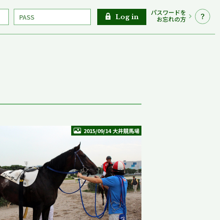
パスワードを
Log in
お忘れの方
2015/09/14 大井競馬場