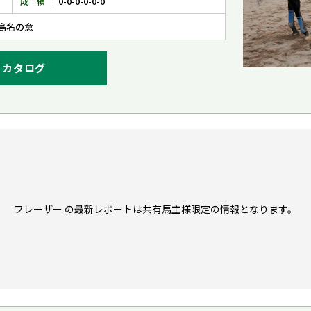
0-0-0-0-0-0
成 績
島名の意
カタログ
フレーザー の最新レポートは共有馬主様限定の情報となります。