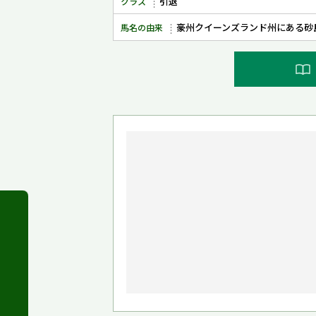
引退
クラス
豪州クイーンズランド州にある砂
馬名の由来