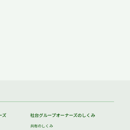
ーズ
社台グループオーナーズのしくみ
共有のしくみ