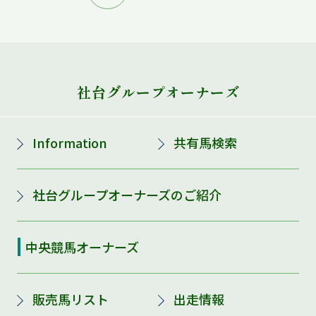
社台グループオーナーズ
Information
共有馬検索
社台グループオーナーズのご紹介
中央競馬オーナーズ
販売馬リスト
出走情報