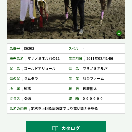
馬番号
86303
スペル
-
販売馬名
マサノミネルバの11
生年月日
2011年02月14日
父 馬
ゴールドアリュール
母 馬
マサノミネルバ
母の父
ラムタラ
生 産
社台ファーム
所 属
船橋
厩 舎
佐藤裕太
クラス
引退
成 績
0-0-0-0-0-0
馬名の由来
定格を上回る周波数でより高い能力を得る
カタログ