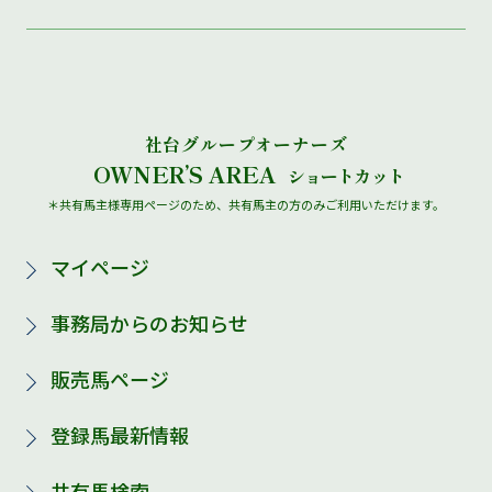
社台グループオーナーズ
OWNER’S AREA
ショートカット
＊共有馬主様専用ページのため、共有馬主の方のみご利用いただけます。
マイページ
事務局からのお知らせ
販売馬ページ
登録馬最新情報
共有馬検索