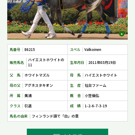
馬番号
86215
スペル
Valkoinen
ハイエストホワイトの
販売馬名
生年月日
2011年03月19日
11
父 馬
ホワイトマズル
母 馬
ハイエストホワイト
母の父
アグネスタキオン
生 産
社台ファーム
所 属
美浦
厩 舎
小笠倫弘
クラス
引退
成 績
1-2-6-7-3-19
馬名の由来
フィンランド語で「白」の意