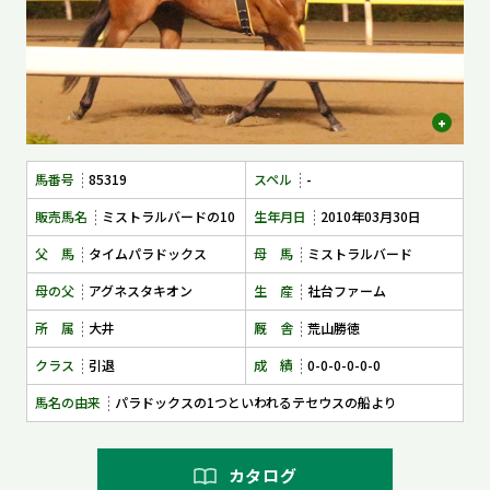
馬番号
85319
スペル
-
販売馬名
ミストラルバードの10
生年月日
2010年03月30日
父 馬
タイムパラドックス
母 馬
ミストラルバード
母の父
アグネスタキオン
生 産
社台ファーム
所 属
大井
厩 舎
荒山勝徳
クラス
引退
成 績
0-0-0-0-0-0
馬名の由来
パラドックスの1つといわれるテセウスの船より
カタログ