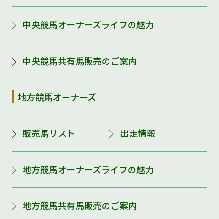
中央競馬オーナーズライフの魅力
中央競馬共有馬販売のご案内
地方競馬オーナーズ
販売馬リスト
出走情報
地方競馬オーナーズライフの魅力
地方競馬共有馬販売のご案内