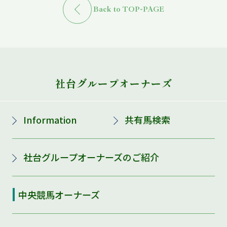
Back to TOP-PAGE
社台グループオーナーズ
Information
共有馬検索
社台グループオーナーズのご紹介
中央競馬オーナーズ