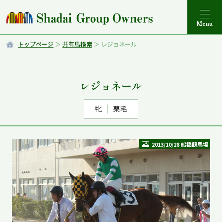
トップページ
共有馬検索
レジョネール
レジョネール
牝
栗毛
2013/10/28 船橋競馬場