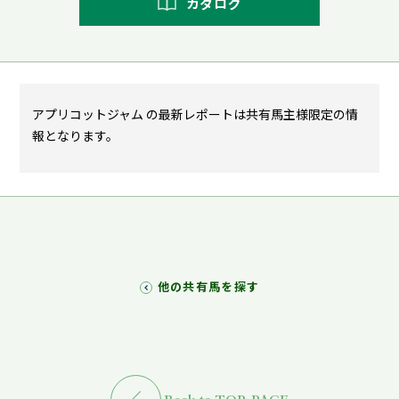
カタログ
アプリコットジャム の最新レポートは共有馬主様限定の情
報となります。
他の共有馬を探す