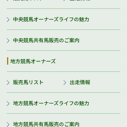
中央競馬オーナーズライフの魅力
中央競馬共有馬販売のご案内
地方競馬オーナーズ
販売馬リスト
出走情報
地方競馬オーナーズライフの魅力
地方競馬共有馬販売のご案内