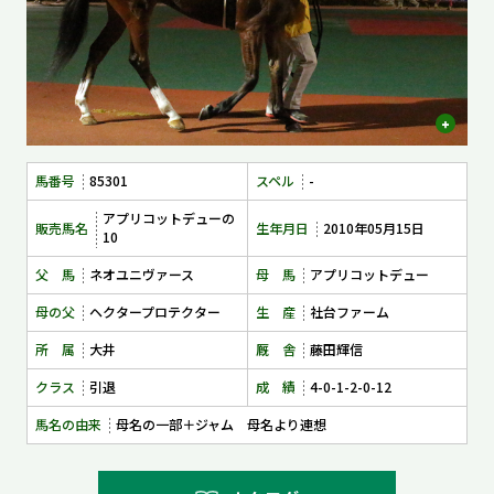
馬番号
85301
スペル
-
アプリコットデューの
販売馬名
生年月日
2010年05月15日
10
父 馬
ネオユニヴァース
母 馬
アプリコットデュー
母の父
ヘクタープロテクター
生 産
社台ファーム
所 属
大井
厩 舎
藤田輝信
クラス
引退
成 績
4-0-1-2-0-12
馬名の由来
母名の一部＋ジャム 母名より連想