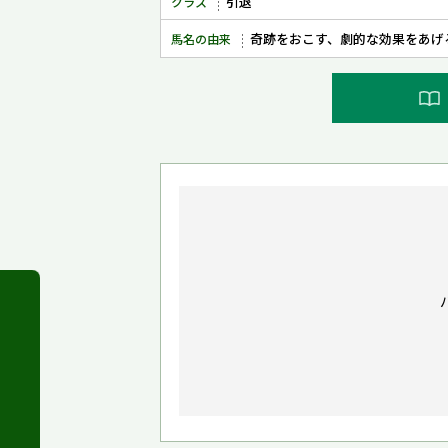
引退
クラス
奇跡をおこす、劇的な効果をあげ
馬名の由来