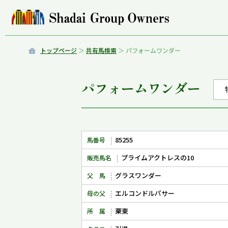
トップページ
共有馬検索
パフォームワンダー
パフォームワンダー
85255
馬番号
プライムアクトレスの10
販売馬名
グラスワンダー
父 馬
エルコンドルパサー
母の父
栗東
所 属