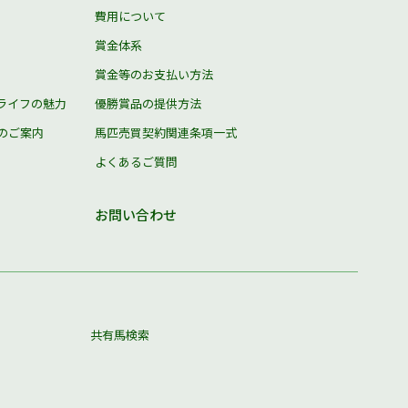
費用について
賞金体系
賞金等のお支払い方法
ライフの魅力
優勝賞品の提供方法
のご案内
馬匹売買契約関連条項一式
よくあるご質問
お問い合わせ
共有馬検索