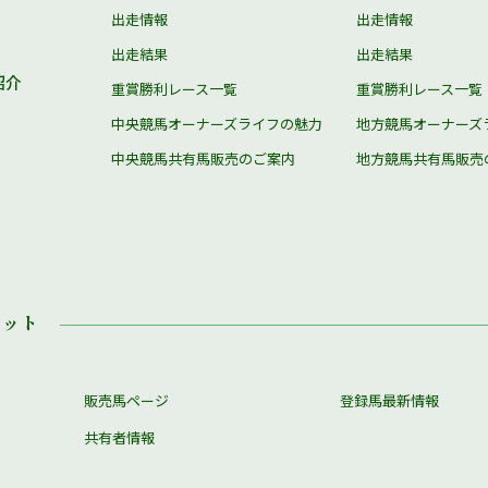
出走情報
出走情報
出走結果
出走結果
紹介
重賞勝利レース一覧
重賞勝利レース一覧
中央競馬オーナーズライフの魅力
地方競馬オーナーズ
中央競馬共有馬販売のご案内
地方競馬共有馬販売
カット
。
販売馬ページ
登録馬最新情報
共有者情報