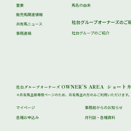
重要
馬名の由来
販売馬関連情報
社台グループオーナーズのご
共有馬ニュース
社台グループのご紹介
事務連絡
OWNER’S AREA
ショート
社台グループオーナーズ
＊共有馬主様専用ページのため、共有馬主の方のみご利用いただけます
マイページ
事務局からのお知らせ
各種お申込み
月刊誌・各種資料