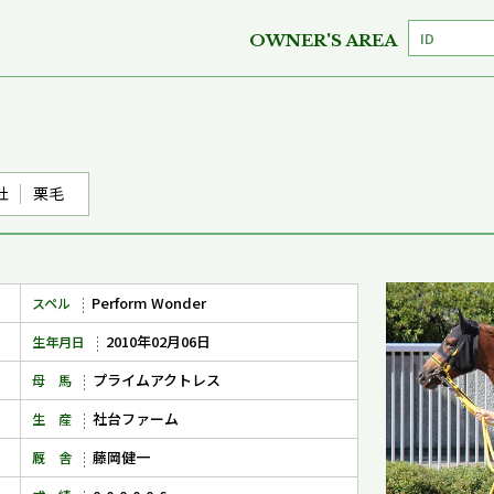
OWNER'S AREA
牡
栗毛
Perform Wonder
スペル
2010年02月06日
生年月日
プライムアクトレス
母 馬
社台ファーム
生 産
藤岡健一
厩 舎