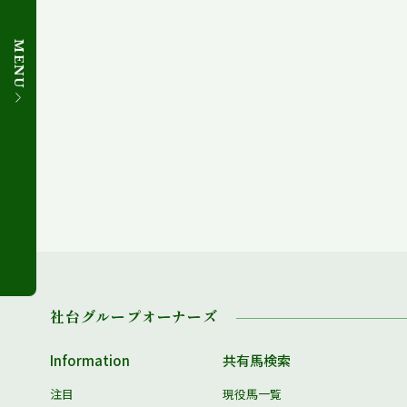
MENU
社台グループオーナーズ
Information
共有馬検索
注目
現役馬一覧