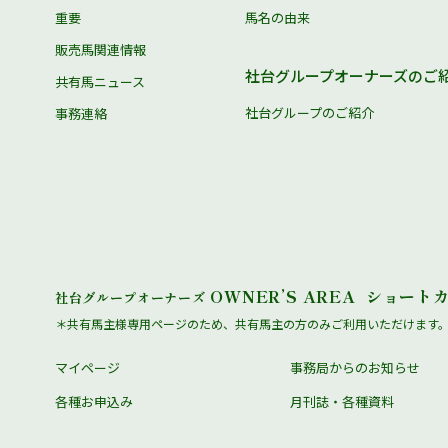
重要
馬名の由来
販売馬関連情報
社台グループオーナーズのご
共有馬ニュース
社台グループのご紹介
事務連絡
OWNER’S AREA
ショート
社台グループオーナーズ
＊共有馬主様専用ページのため、共有馬主の方のみご利用いただけます
マイページ
事務局からのお知らせ
各種お申込み
月刊誌・各種資料