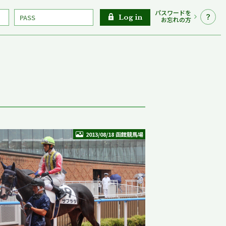
パスワードを
Log in
お忘れの方
2013/08/18 函館競馬場