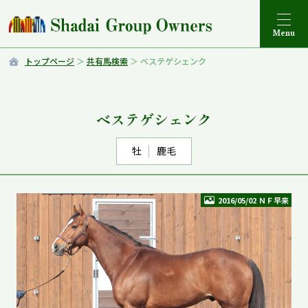
トップページ
共有馬検索
ベステゲシェンク
ベステゲシェンク
牡
鹿毛
2016/05/02 ＮＦ早来