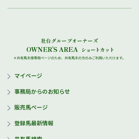
社台グループオーナーズ
OWNER’S AREA
ショートカット
＊共有馬主様専用ページのため、共有馬主の方のみご利用いただけます。
マイページ
事務局からのお知らせ
販売馬ページ
登録馬最新情報
共有馬検索