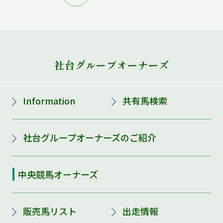
社台グループオーナーズ
Information
共有馬検索
社台グループオーナーズのご紹介
中央競馬オーナーズ
販売馬リスト
出走情報