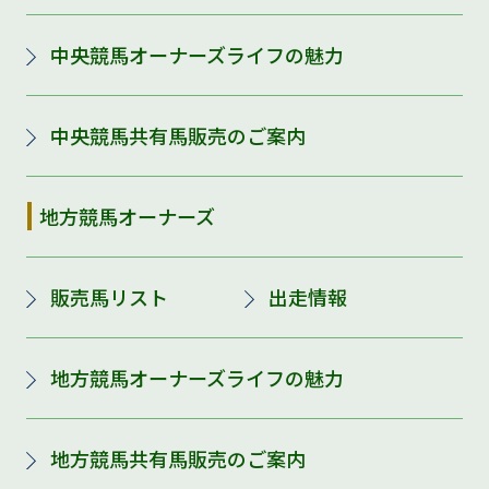
中央競馬オーナーズライフの魅力
中央競馬共有馬販売のご案内
地方競馬オーナーズ
販売馬リスト
出走情報
地方競馬オーナーズライフの魅力
地方競馬共有馬販売のご案内