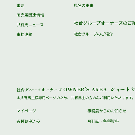
重要
馬名の由来
販売馬関連情報
社台グループオーナーズのご
共有馬ニュース
社台グループのご紹介
事務連絡
OWNER’S AREA
ショート
社台グループオーナーズ
＊共有馬主様専用ページのため、共有馬主の方のみご利用いただけます
マイページ
事務局からのお知らせ
各種お申込み
月刊誌・各種資料