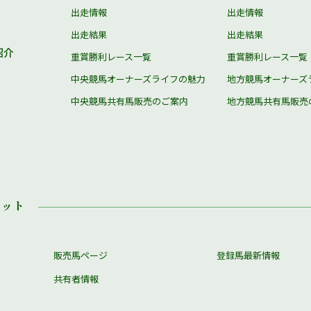
出走情報
出走情報
出走結果
出走結果
紹介
重賞勝利レース一覧
重賞勝利レース一覧
中央競馬オーナーズライフの魅力
地方競馬オーナーズ
中央競馬共有馬販売のご案内
地方競馬共有馬販売
カット
。
販売馬ページ
登録馬最新情報
共有者情報