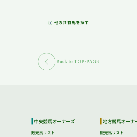
他の共有馬を探す
Back to TOP-PAGE
中央競馬オーナーズ
地方競馬オーナ
販売馬リスト
販売馬リスト