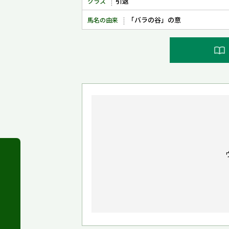
引退
クラス
「バラの谷」の意
馬名の由来