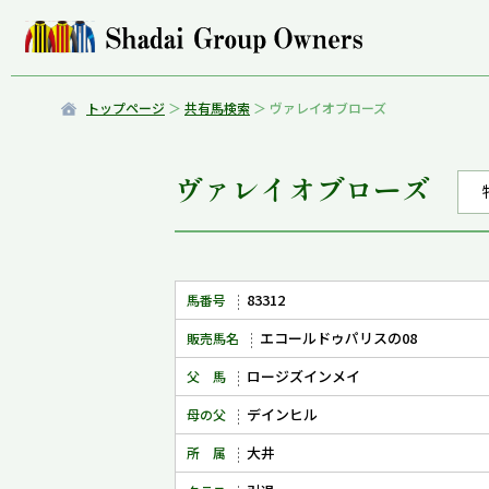
トップページ
共有馬検索
ヴァレイオブローズ
ヴァレイオブローズ
83312
馬番号
エコールドゥパリスの08
販売馬名
ロージズインメイ
父 馬
デインヒル
母の父
大井
所 属