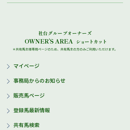
社台グループオーナーズ
OWNER’S AREA
ショートカット
＊共有馬主様専用ページのため、共有馬主の方のみご利用いただけます。
マイページ
事務局からのお知らせ
販売馬ページ
登録馬最新情報
共有馬検索