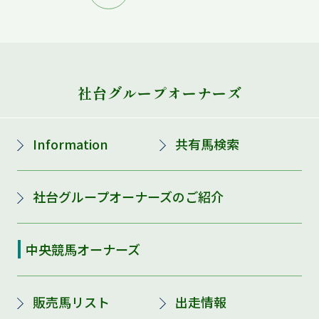
社台グループオーナーズ
Information
共有馬検索
社台グループオーナーズのご紹介
中央競馬オーナーズ
販売馬リスト
出走情報