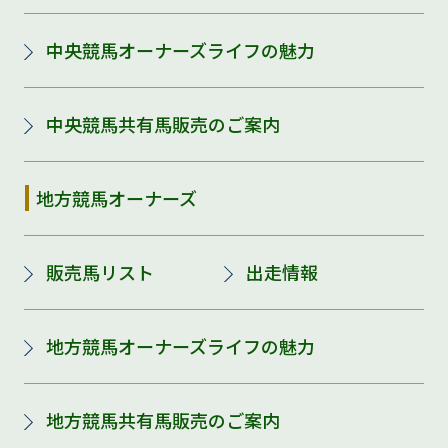
中央競馬オーナーズライフの魅力
中央競馬共有馬販売のご案内
地方競馬オーナーズ
販売馬リスト
出走情報
地方競馬オーナーズライフの魅力
地方競馬共有馬販売のご案内