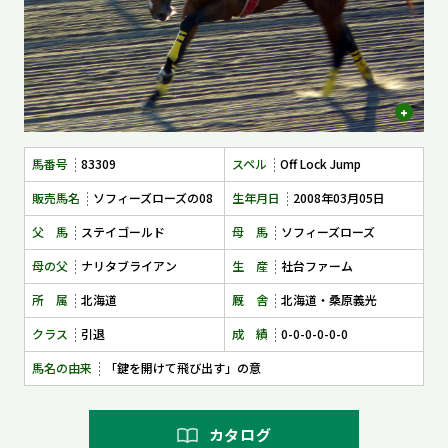
馬番号
83309
スペル
Off Lock Jump
販売馬名
ソフィーズローズの08
生年月日
2008年03月05日
父 馬
ステイゴールド
母 馬
ソフィーズローズ
母の父
ナリタブライアン
生 産
社台ファーム
所 属
北海道
厩 舎
北海道・桑原義光
クラス
引退
成 績
0-0-0-0-0-0
馬名の由来
「鍵を開けて飛び出す」の意
カタログ