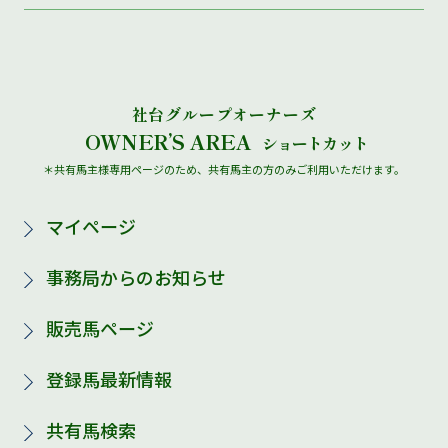
社台グループオーナーズ
OWNER’S AREA
ショートカット
＊共有馬主様専用ページのため、共有馬主の方のみご利用いただけます。
マイページ
事務局からのお知らせ
販売馬ページ
登録馬最新情報
共有馬検索