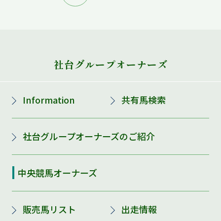
社台グループオーナーズ
Information
共有馬検索
社台グループオーナーズのご紹介
中央競馬オーナーズ
販売馬リスト
出走情報