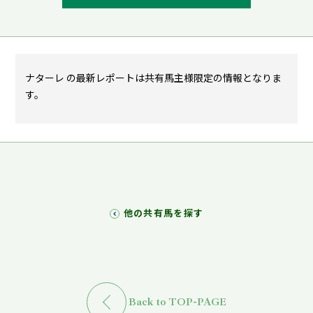
ナターレ の最新レポートは共有馬主様限定の情報となりま
す。
他の共有馬を探す
Back to TOP-PAGE