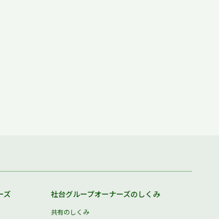
ーズ
社台グループオーナーズのしくみ
共有のしくみ