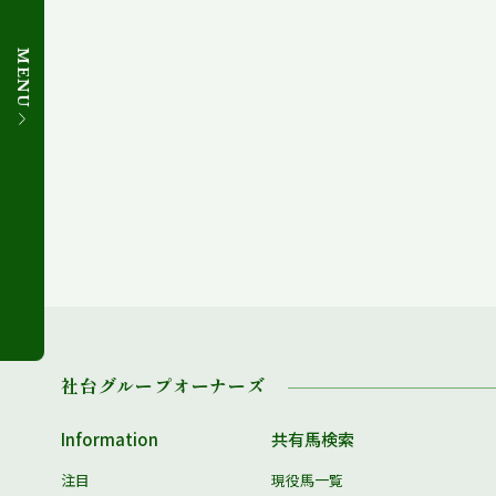
MENU
社台グループオーナーズ
Information
共有馬検索
注目
現役馬一覧