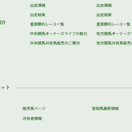
出走情報
出走情報
出走結果
出走結果
紹介
重賞勝利レース一覧
重賞勝利レース一覧
中央競馬オーナーズライフの魅力
地方競馬オーナーズ
中央競馬共有馬販売のご案内
地方競馬共有馬販売
カット
。
販売馬ページ
登録馬最新情報
共有者情報