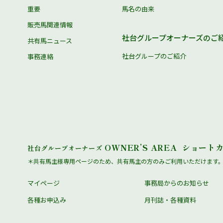
重要
馬名の由来
販売馬関連情報
社台グループオーナーズのご
共有馬ニュース
社台グループのご紹介
事務連絡
OWNER’S AREA
ショート
社台グループオーナーズ
＊共有馬主様専用ページのため、共有馬主の方のみご利用いただけます
マイページ
事務局からのお知らせ
各種お申込み
月刊誌・各種資料