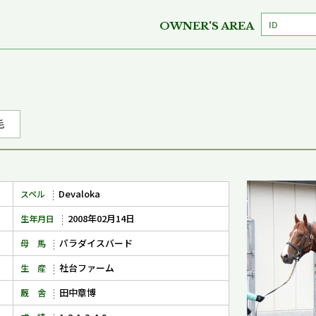
OWNER'S AREA
毛
Devaloka
スペル
2008年02月14日
生年月日
パラダイスバード
母 馬
社台ファーム
生 産
田中章博
厩 舎