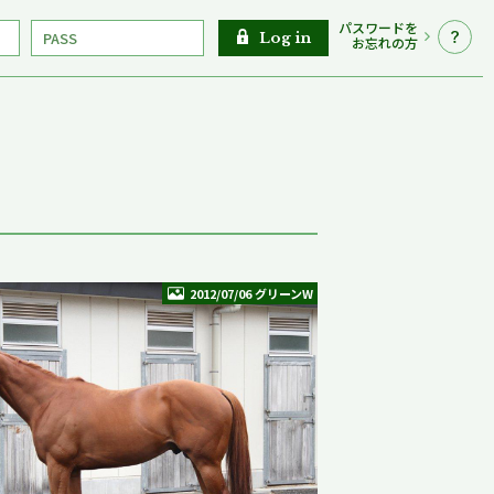
パスワードを
Log in
お忘れの方
2012/07/06 グリーンW