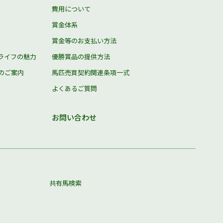
費用について
賞金体系
賞金等のお支払い方法
ライフの魅力
優勝賞品の提供方法
のご案内
馬匹売買契約関連条項一式
よくあるご質問
お問い合わせ
共有馬検索