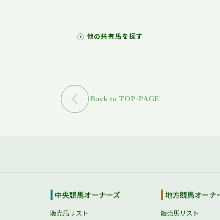
他の共有馬を探す
Back to TOP-PAGE
中央競馬オーナーズ
地方競馬オーナ
販売馬リスト
販売馬リスト