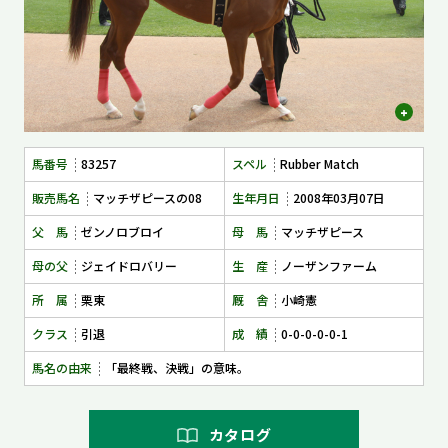
馬番号
83257
スペル
Rubber Match
販売馬名
マッチザピースの08
生年月日
2008年03月07日
父 馬
ゼンノロブロイ
母 馬
マッチザピース
母の父
ジェイドロバリー
生 産
ノーザンファーム
所 属
栗東
厩 舎
小崎憲
クラス
引退
成 績
0-0-0-0-0-1
馬名の由来
「最終戦、決戦」の意味。
カタログ