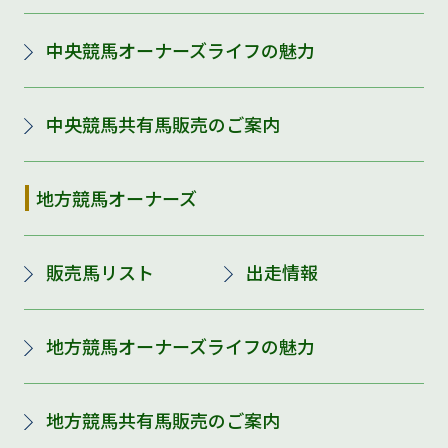
中央競馬オーナーズライフの魅力
中央競馬共有馬販売のご案内
地方競馬オーナーズ
販売馬リスト
出走情報
地方競馬オーナーズライフの魅力
地方競馬共有馬販売のご案内