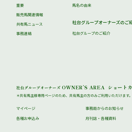
重要
馬名の由来
販売馬関連情報
社台グループオーナーズのご
共有馬ニュース
社台グループのご紹介
事務連絡
OWNER’S AREA
ショート
社台グループオーナーズ
＊共有馬主様専用ページのため、共有馬主の方のみご利用いただけます
マイページ
事務局からのお知らせ
各種お申込み
月刊誌・各種資料