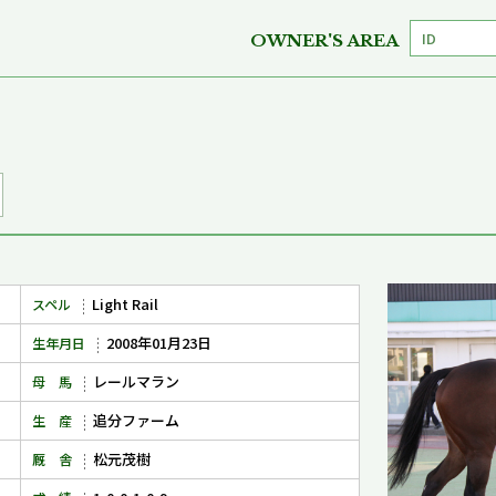
OWNER'S AREA
Light Rail
スペル
2008年01月23日
生年月日
レールマラン
母 馬
追分ファーム
生 産
松元茂樹
厩 舎