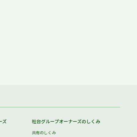
ーズ
社台グループオーナーズのしくみ
共有のしくみ