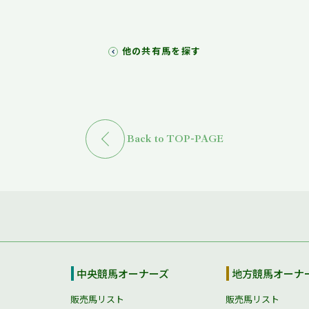
他の共有馬を探す
Back to TOP-PAGE
中央競馬オーナーズ
地方競馬オーナ
販売馬リスト
販売馬リスト