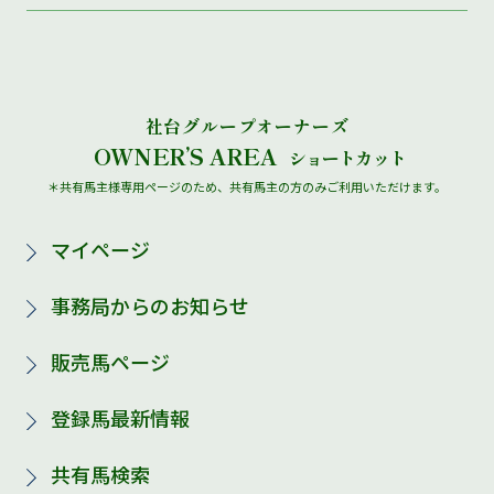
社台グループオーナーズ
OWNER’S AREA
ショートカット
＊共有馬主様専用ページのため、共有馬主の方のみご利用いただけます。
マイページ
事務局からのお知らせ
販売馬ページ
登録馬最新情報
共有馬検索