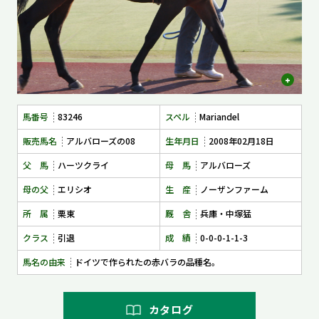
馬番号
83246
スペル
Mariandel
販売馬名
アルバローズの08
生年月日
2008年02月18日
父 馬
ハーツクライ
母 馬
アルバローズ
母の父
エリシオ
生 産
ノーザンファーム
所 属
栗東
厩 舎
兵庫・中塚猛
クラス
引退
成 績
0-0-0-1-1-3
馬名の由来
ドイツで作られたの赤バラの品種名。
カタログ