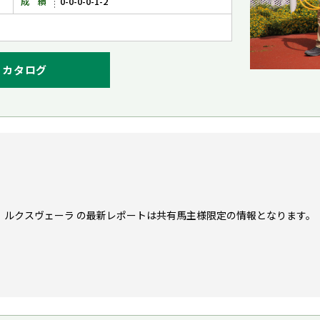
0-0-0-0-1-2
成 績
カタログ
ルクスヴェーラ の最新レポートは共有馬主様限定の情報となります。