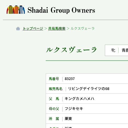
トップページ
共有馬検索
ルクスヴェーラ
ルクスヴェーラ
牝
青
83237
馬番号
リビングデイライツの08
販売馬名
キングカメハメハ
父 馬
フジキセキ
母の父
栗東
所 属