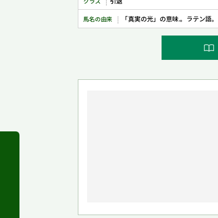
引退
クラス
「真実の光」の意味.。ラテン語。
馬名の由来