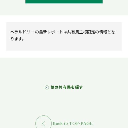
ヘラルドリー の最新レポートは共有馬主様限定の情報とな
ります。
他の共有馬を探す
Back to TOP-PAGE