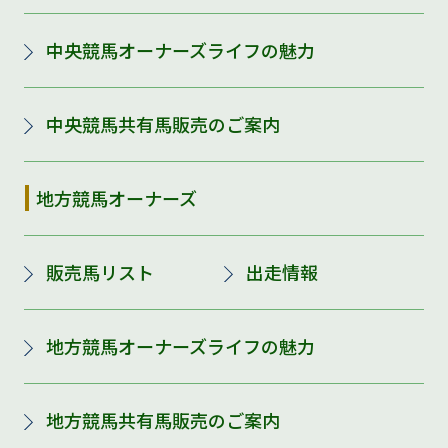
中央競馬オーナーズライフの魅力
中央競馬共有馬販売のご案内
地方競馬オーナーズ
販売馬リスト
出走情報
地方競馬オーナーズライフの魅力
地方競馬共有馬販売のご案内