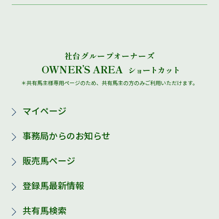
社台グループオーナーズ
OWNER’S AREA
ショートカット
＊共有馬主様専用ページのため、共有馬主の方のみご利用いただけます。
マイページ
事務局からのお知らせ
販売馬ページ
登録馬最新情報
共有馬検索