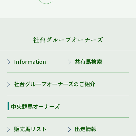
社台グループオーナーズ
Information
共有馬検索
社台グループオーナーズのご紹介
中央競馬オーナーズ
販売馬リスト
出走情報