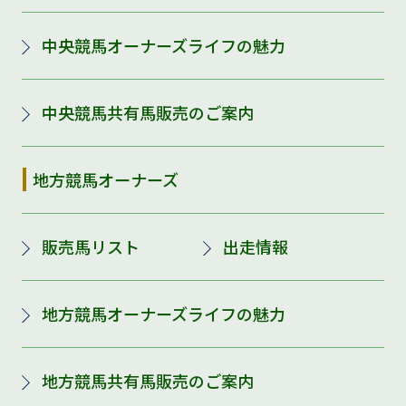
中央競馬オーナーズライフの魅力
中央競馬共有馬販売のご案内
地方競馬オーナーズ
販売馬リスト
出走情報
地方競馬オーナーズライフの魅力
地方競馬共有馬販売のご案内