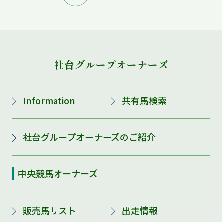
社台グループオーナーズ
Information
共有馬検索
社台グループオーナーズのご紹介
中央競馬オーナーズ
販売馬リスト
出走情報