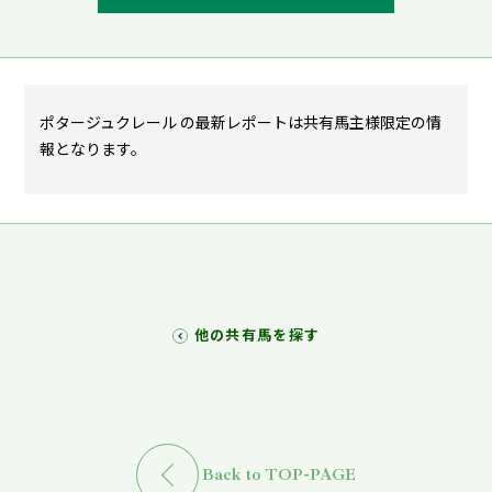
ポタージュクレール の最新レポートは共有馬主様限定の情
報となります。
他の共有馬を探す
Back to TOP-PAGE