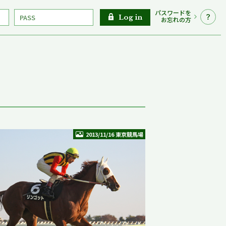
パスワードを
Log in
お忘れの方
2013/11/16 東京競馬場