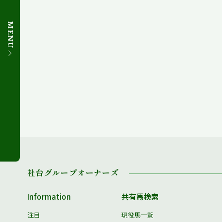
MENU
社台グループオーナーズ
Information
共有馬検索
注目
現役馬一覧