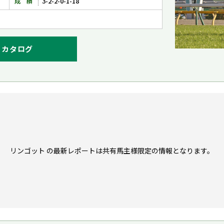
3-2-2-0-1-18
成 績
カタログ
リンゴット の最新レポートは共有馬主様限定の情報となります。