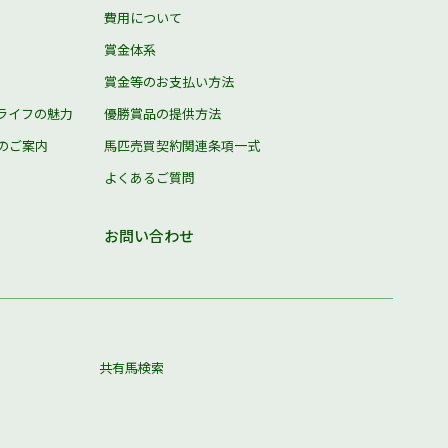
費用について
賞金体系
賞金等のお支払い方法
ライフの魅力
優勝賞品の提供方法
のご案内
馬匹売買契約関連条項一式
よくあるご質問
お問い合わせ
共有馬検索