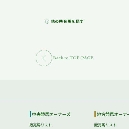
他の共有馬を探す
Back to TOP-PAGE
中央競馬オーナーズ
地方競馬オーナ
販売馬リスト
販売馬リスト