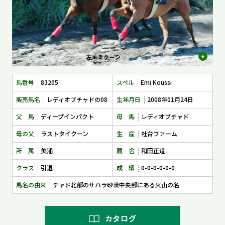
馬番号
83205
スペル
Emi Koussi
販売馬名
レディオブチャドの08
生年月日
2008年01月24日
父 馬
ディープインパクト
母 馬
レディオブチャド
母の父
ラストタイクーン
生 産
社台ファーム
所 属
美浦
厩 舎
和田正道
クラス
引退
成 績
0-0-0-0-0-0
馬名の由来
チャド北部のサハラ砂漠中央部にある火山の名
カタログ