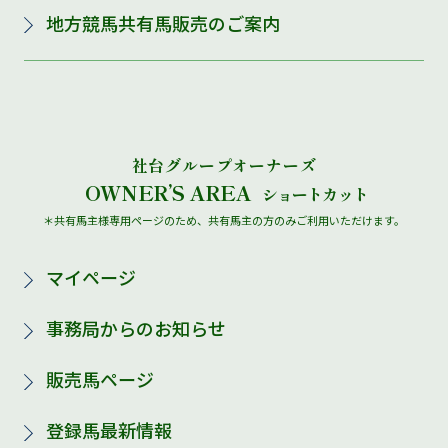
地方競馬共有馬販売のご案内
社台グループオーナーズ
OWNER’S AREA
ショートカット
＊共有馬主様専用ページのため、共有馬主の方のみご利用いただけます。
マイページ
事務局からのお知らせ
販売馬ページ
登録馬最新情報