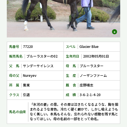
馬番号
77220
スペル
Glacier Blue
販売馬名
ブルーラスターの02
生年月日
2002年05月01日
父 馬
サンデーサイレンス
母 馬
ブルーラスター
母の父
Nureyev
生 産
ノーザンファーム
所 属
栗東
厩 舎
庄野靖志
クラス
引退
成 績
3-6-2-1-4-20
「氷河の蒼」の意。その青は泣きたくなるような、胸を掴
まれるような青色。冷たく硬く厳かで、しかし喩えようも
馬名の由来
なく美しい。本馬もそんな、忘れられない感動を残す馬と
なってほしい。母の名前の一部をとって命名。