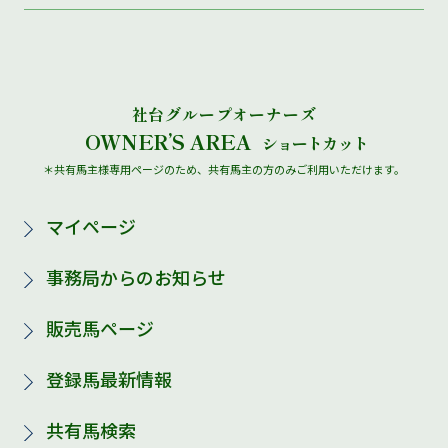
社台グループオーナーズ
OWNER’S AREA
ショートカット
＊共有馬主様専用ページのため、共有馬主の方のみご利用いただけます。
マイページ
事務局からのお知らせ
販売馬ページ
登録馬最新情報
共有馬検索