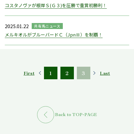
コスタノヴァが根岸Ｓ(Ｇ３)を圧勝で重賞初勝利！
2025.01.22
共有馬ニュース
メルキオルがブルーバードＣ（JpnⅢ）を制覇！
1
2
3
First
Last
Back to TOP-PAGE