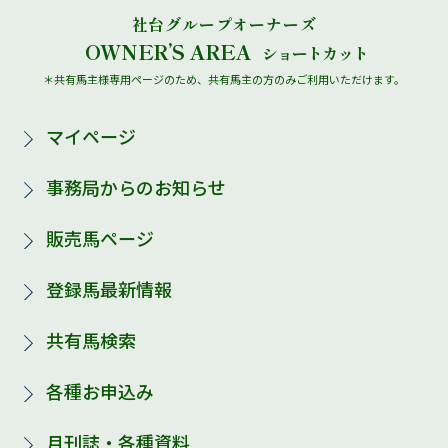
社台グループオーナーズ
OWNER’S AREA
ショートカット
＊共有馬主様専用ページのため、共有馬主の方のみご利用いただけます。
マイページ
事務局からのお知らせ
販売馬ページ
登録馬最新情報
共有馬検索
各種お申込み
月刊誌・各種資料