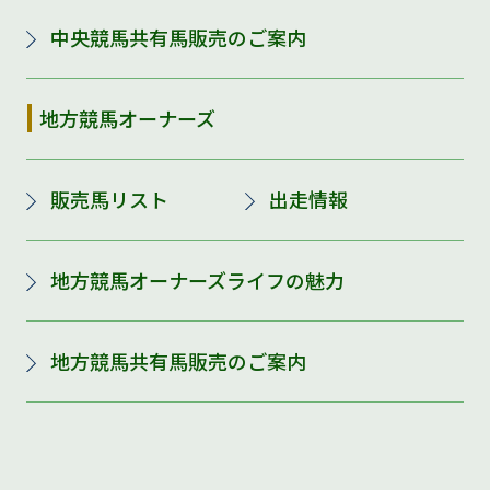
中央競馬共有馬販売のご案内
地方競馬オーナーズ
販売馬リスト
出走情報
地方競馬オーナーズライフの魅力
地方競馬共有馬販売のご案内