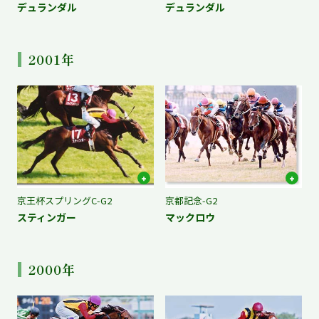
デュランダル
デュランダル
2001年
京王杯スプリングC-G2
京都記念-G2
スティンガー
マックロウ
2000年