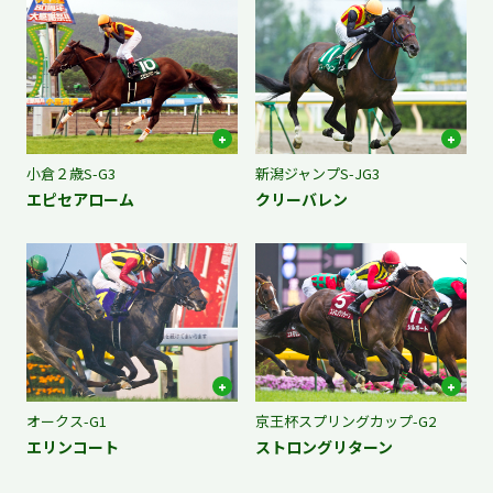
小倉２歳S-G3
新潟ジャンプS-JG3
エピセアローム
クリーバレン
オークス-G1
京王杯スプリングカップ-G2
エリンコート
ストロングリターン