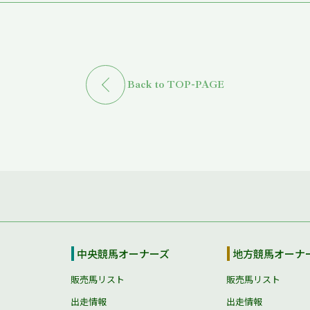
Back to TOP-PAGE
中央競馬オーナーズ
地方競馬オーナ
販売馬リスト
販売馬リスト
出走情報
出走情報