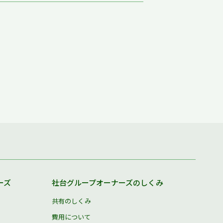
ーズ
社台グループオーナーズのしくみ
共有のしくみ
費用について