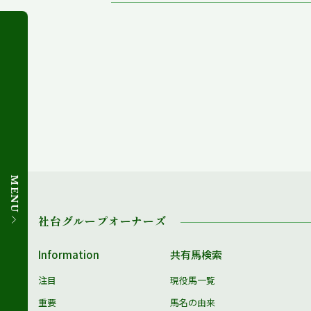
MENU
社台グループオーナーズ
Information
共有馬検索
注目
現役馬一覧
重要
馬名の由来