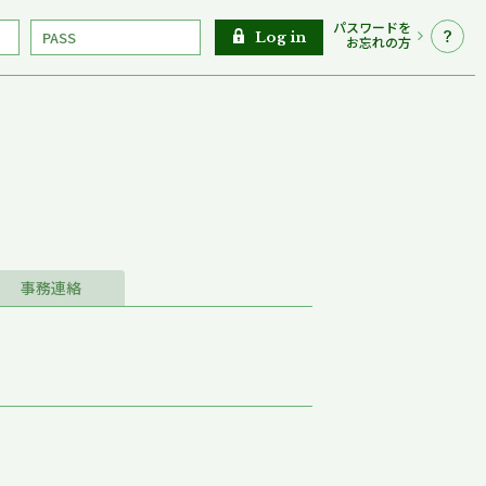
パスワードを
Log in
お忘れの方
事務連絡