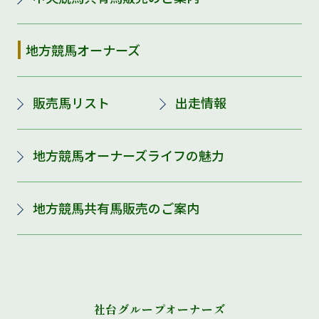
地方競馬オーナーズ
販売馬リスト
出走情報
地方競馬オーナーズライフの魅力
地方競馬共有馬販売のご案内
社台グループオーナーズ