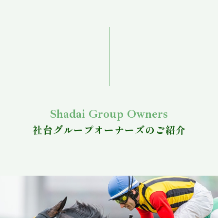
Shadai Group Owners
社台グループオーナーズのご紹介