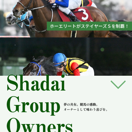
ホーエリートがステイヤーズＳを制覇！
ティントレットが優駿スプリントを制覇！