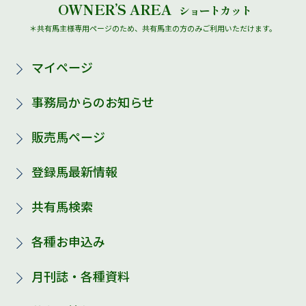
OWNER’S AREA
ショートカット
＊共有馬主様専用ページのため、共有馬主の方のみご利用いただけます。
マイページ
事務局からのお知らせ
販売馬ページ
登録馬最新情報
共有馬検索
各種お申込み
月刊誌・各種資料