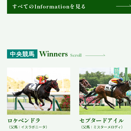
すべてのInformationを見る
Winners
中央競馬
Scroll
ロケベンドラ
セプタードアイル
（父馬：イスラボニータ）
（父馬：ミスターメロディ）