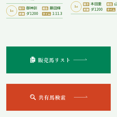
本田重
騎手
厩舎
1
st
御神訓
藤田輝
騎手
厩舎
ダ1200
距離
タイム
1
st
ダ1200
1:11.3
距離
タイム
販売馬リスト
共有馬検索