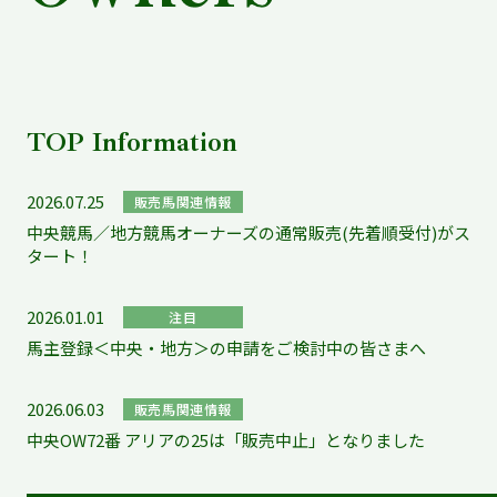
ロデオドライブがNHKマイルカップ(G1)を制覇
TOP
Information
2026.07.25
販売馬関連情報
中央競馬／地方競馬オーナーズの通常販売(先着順受付)がス
タート！
2026.01.01
注目
ホーエリートがステイヤーズＳを制覇！
馬主登録＜中央・地方＞の申請をご検討中の皆さまへ
2026.06.03
販売馬関連情報
中央OW72番 アリアの25は「販売中止」となりました