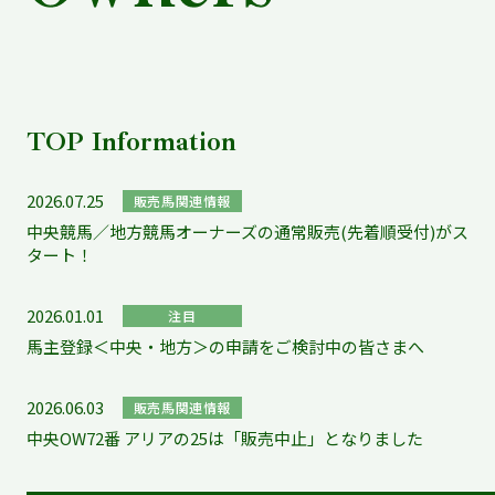
ロデオドライブがNHKマイルカップ(G1)を制覇
TOP
Information
2026.07.25
販売馬関連情報
中央競馬／地方競馬オーナーズの通常販売(先着順受付)がス
タート！
2026.01.01
注目
ホーエリートがステイヤーズＳを制覇！
馬主登録＜中央・地方＞の申請をご検討中の皆さまへ
2026.06.03
販売馬関連情報
中央OW72番 アリアの25は「販売中止」となりました