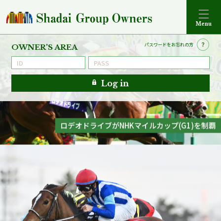
パスワードを
お忘れの方
OWNER'S AREA
Log in
ロデオドライブがNHKマイルカップ(G1)を制覇
ホーエリートがステイヤーズＳを制覇！